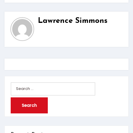
Lawrence Simmons
Search
for: