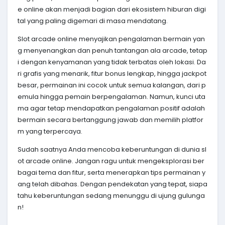
e online akan menjadi bagian dari ekosistem hiburan digi
tal yang paling digemari di masa mendatang.
Slot arcade online menyajikan pengalaman bermain yan
g menyenangkan dan penuh tantangan ala arcade, tetap
i dengan kenyamanan yang tidak terbatas oleh lokasi. Da
ri grafis yang menarik, fitur bonus lengkap, hingga jackpot
besar, permainan ini cocok untuk semua kalangan, dari p
emula hingga pemain berpengalaman. Namun, kunci uta
ma agar tetap mendapatkan pengalaman positif adalah
bermain secara bertanggung jawab dan memilih platfor
m yang terpercaya.
Sudah saatnya Anda mencoba keberuntungan di dunia sl
ot arcade online. Jangan ragu untuk mengeksplorasi ber
bagai tema dan fitur, serta menerapkan tips permainan y
ang telah dibahas. Dengan pendekatan yang tepat, siapa
tahu keberuntungan sedang menunggu di ujung gulunga
n!