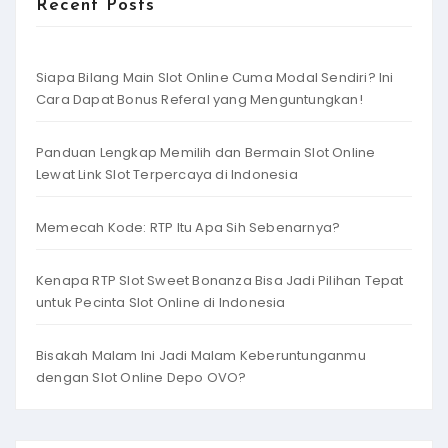
Recent Posts
Siapa Bilang Main Slot Online Cuma Modal Sendiri? Ini
Cara Dapat Bonus Referal yang Menguntungkan!
Panduan Lengkap Memilih dan Bermain Slot Online
Lewat Link Slot Terpercaya di Indonesia
Memecah Kode: RTP Itu Apa Sih Sebenarnya?
Kenapa RTP Slot Sweet Bonanza Bisa Jadi Pilihan Tepat
untuk Pecinta Slot Online di Indonesia
Bisakah Malam Ini Jadi Malam Keberuntunganmu
dengan Slot Online Depo OVO?