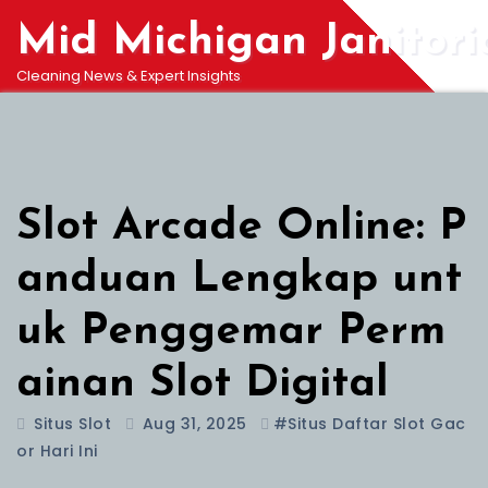
Skip
Mid Michigan Janitori
to
content
Cleaning News & Expert Insights
Slot Arcade Online: P
anduan Lengkap unt
uk Penggemar Perm
ainan Slot Digital
Situs Slot
Aug 31, 2025
#Situs Daftar Slot Gac
Or Hari Ini