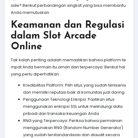
ade? Berikut perbandingan singkat yang bisa membantu
Anda memutuskan:
Keamanan dan Regulasi
dalam Slot Arcade
Online
Tak kalah penting adalah memastikan bahwa platform te
mpat Anda bermain itu aman dan terpercaya. Berikut hal
yang perlu diperhatikan:
Kredibilitas Platform: Pilih situs yang sudah terlisensi
dan memiliki reputasi baik di komunitas judi daring.
Penggunaan Teknologi Enkripsi: Pastikan situs
menggunakan enkripsi SSL untuk melindungi data
pribadi dan transaksi keuangan Anda.
RNG yang Terpercaya: Periksa bahwa permainan
menggunakan RNG (Random Number Generator)
yang sudah terstandardisasi dan diaudit secara