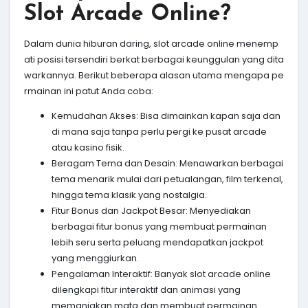
Slot Arcade Online?
Dalam dunia hiburan daring, slot arcade online menemp
ati posisi tersendiri berkat berbagai keunggulan yang dita
warkannya. Berikut beberapa alasan utama mengapa pe
rmainan ini patut Anda coba:
Kemudahan Akses: Bisa dimainkan kapan saja dan
di mana saja tanpa perlu pergi ke pusat arcade
atau kasino fisik.
Beragam Tema dan Desain: Menawarkan berbagai
tema menarik mulai dari petualangan, film terkenal,
hingga tema klasik yang nostalgia.
Fitur Bonus dan Jackpot Besar: Menyediakan
berbagai fitur bonus yang membuat permainan
lebih seru serta peluang mendapatkan jackpot
yang menggiurkan.
Pengalaman Interaktif: Banyak slot arcade online
dilengkapi fitur interaktif dan animasi yang
memanjakan mata dan membuat permainan